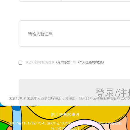
图片来自林遭遇
京ICP备11017824号-4 / 京ICP证130164号 北京市公安局朝阳分局备案编
号:110105000501