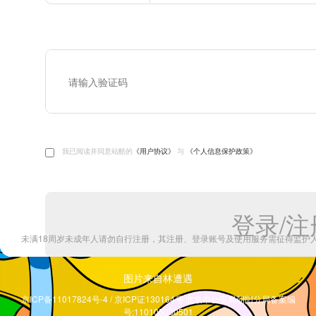
图片来自林遭遇
京ICP备11017824号-4 / 京ICP证130164号 北京市公安局朝阳分局备案编
号:110105000501