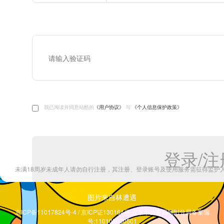
图片来自林遭遇
京ICP备11017824号-4 / 京ICP证130164号 北京市公安局朝阳分局备案编
号:110105000501