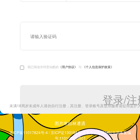
图片来自林遭遇
京ICP备11017824号-4 / 京ICP证130164号 北京市公安局朝阳分局备案编
号:110105000501