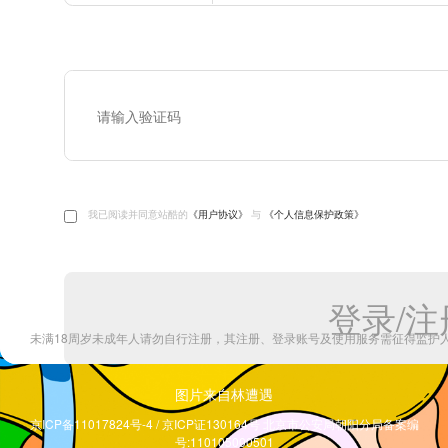
图片来自林遭遇
京ICP备11017824号-4 / 京ICP证130164号 北京市公安局朝阳分局备案编
号:110105000501